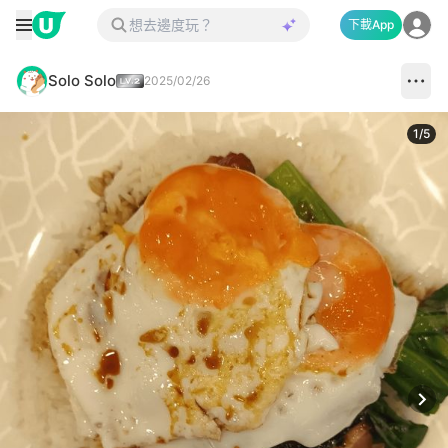
下載App
Solo Solo
2025/02/26
1
/
5
Next