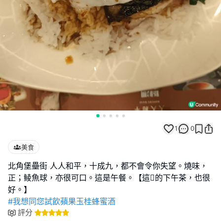
1
0
美食
北角堡壘街 人人和平，十成九，都不會令你失望。燒味，
正；鲮魚球，亦很可口。這是午餐。【這的下午茶，也很
#我想同您試飲蘋果玉桂蜂蜜酒
評分