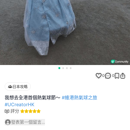
0
0
日本攻略
我想去全港首個熱氣球節～
#維港熱氣球之旅
#UCreatorHK
評分
發表第一個留言...