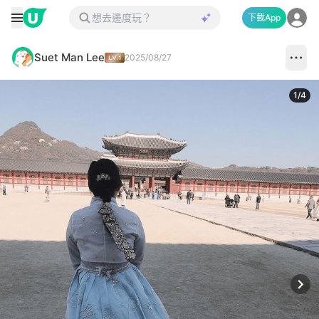
下載App
Suet Man Lee
2025/08/27
1
/
4
Next