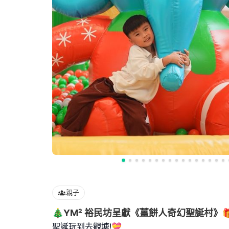
親子
🎄YM² 裕民坊呈獻《薑餅人奇幻聖誕村》
聖誕玩到去觀塘!💝