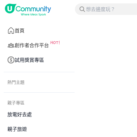
首頁
創作者合作平台
試用獎賞專區
熱門主題
親子專區
放電好去處
親子旅遊