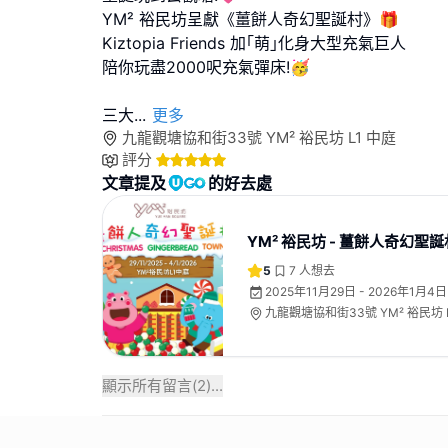
YM² 裕民坊呈獻《薑餅人奇幻聖誕村》🎁
Kiztopia Friends 加｢萌｣化身大型充氣巨人
陪你玩盡2000呎充氣彈床!🥳
三大
...
更多
九龍觀塘協和街33號 YM² 裕民坊 L1 中庭
評分
文章提及
的好去處
YM² 裕民坊 - 薑餅人奇幻聖誕
5
7
人想去
2025年11月29日 - 2026年1月4日
九龍觀塘協和街33號 YM² 裕民坊 
顯示所有留言(
2
)...