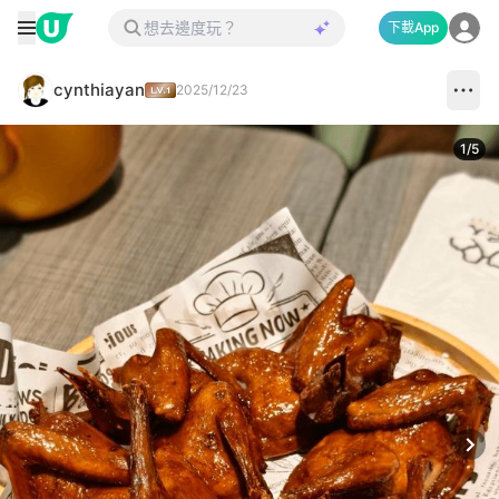
下載App
cynthiayan
2025/12/23
1
/
5
Next