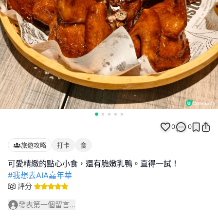
0
0
旅遊攻略
打卡
食
#我想去AIA嘉年華
評分
發表第一個留言...