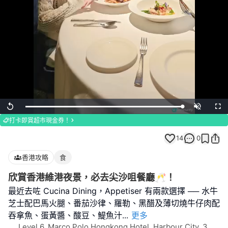
Loaded
:
Replay
Unmute
Full
100.00%
打卡即賞超市現金券！
14
0
香港攻略
食
欣賞香港維港夜景，必去尖沙咀餐廳🥂！
最近去咗 Cucina Dining，Appetiser 有兩款選擇 ── 水牛
芝士配巴馬火腿、番茄沙律、羅勒、黑醋及薄切燒牛仔肉配
吞拿魚、蛋黃醬、酸豆、鯷魚汁
...
更多
Level 6, Marco Polo Hongkong Hotel, Harbour City, 3