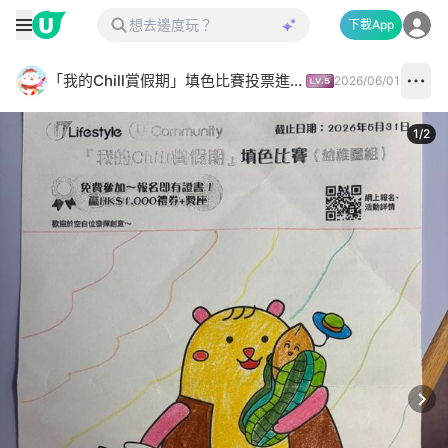
下載App
「我的Chill賞假期」填色比賽投票進行中✅
2026/06/01
1
/
2
Next