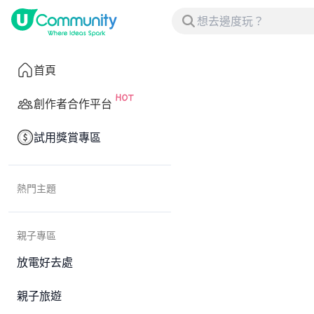
首頁
創作者合作平台
試用獎賞專區
熱門主題
親子專區
放電好去處
親子旅遊