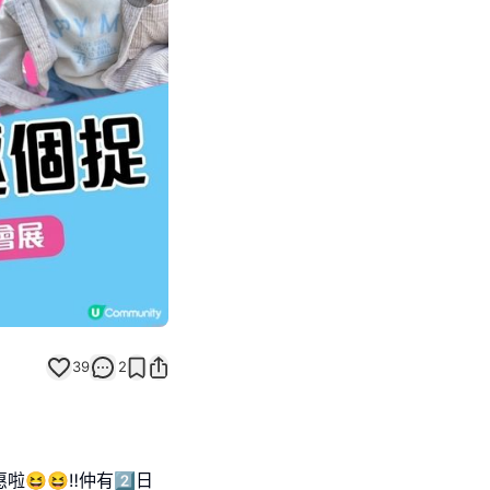
Next slide
39
2
😆‼️仲有2️⃣日