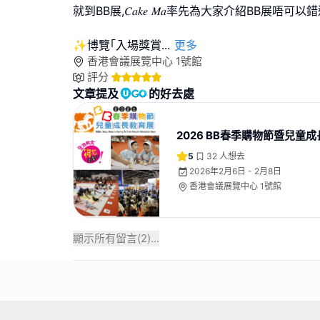
就到BB展,𝐶𝑎𝑘𝑒 𝑀𝑎率先為大家介紹BB展唔可以
✨博覽｢入場獎賞
...
更多
香港會議展覽中心 1號館
評分
文章提及
的好去處
2026 BB春季購物節暨兒童
5
32
人想去
2026年2月6日 - 2月8日
香港會議展覽中心 1號館
顯示所有留言(
2
)...