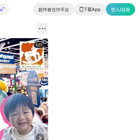
下載App
創作者合作平台
登入/註冊
1
/
11