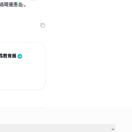
錯過嘅優惠🛍️｡
成長教育展