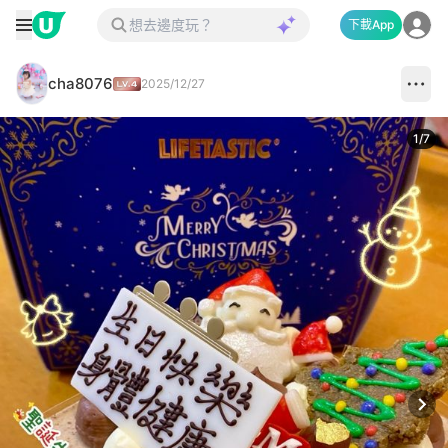
下載App
cha8076
2025/12/27
1
/
7
Next