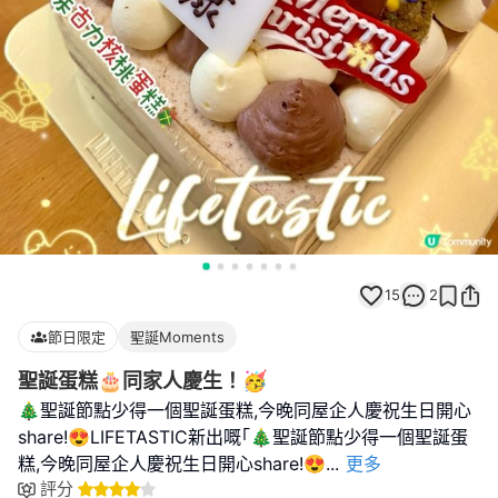
15
2
節日限定
聖誕Moments
聖誕蛋糕🎂同家人慶生！🥳
🎄聖誕節點少得一個聖誕蛋糕,今晚同屋企人慶祝生日開心
share!😍LIFETASTIC新出嘅｢🎄聖誕節點少得一個聖誕蛋
糕,今晚同屋企人慶祝生日開心share!😍
...
更多
評分