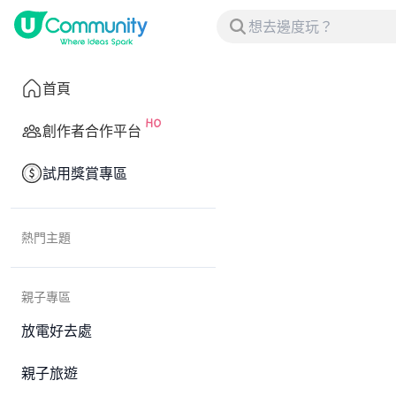
首頁
創作者合作平台
試用獎賞專區
熱門主題
親子專區
放電好去處
親子旅遊