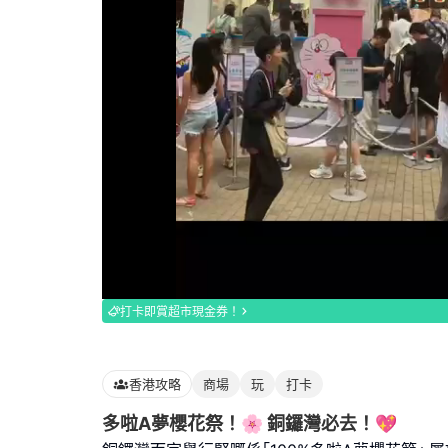
Loaded
:
98.63%
打卡即賞超市現金券！
香港攻略
商場
玩
打卡
多啦A夢櫻花祭！🌸 銅鑼灣必去！💖