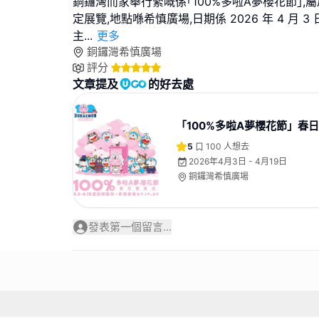
銅鑼灣而家舉行緊嘅係｢100%多啦A夢櫻花節｣,
定展覽,地點喺希慎廣場,日期係 2026 年 4 月 3 日
主
...
更多
銅鑼灣希慎廣場
評分
文章提及
的好去處
「100%多啦A夢櫻花節」春
5
100
人想去
2026年4月3日 - 4月19日
銅鑼灣希慎廣場
發表第一個留言...