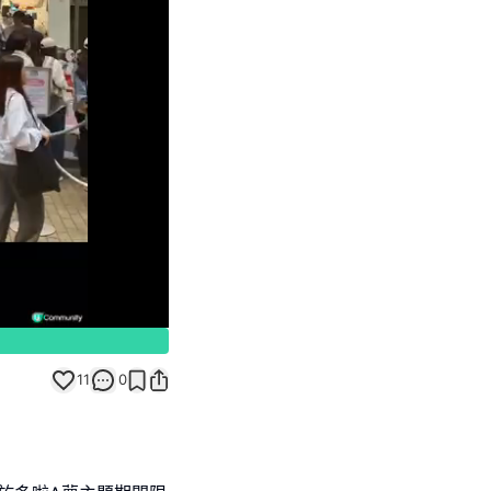
Unmute
11
0