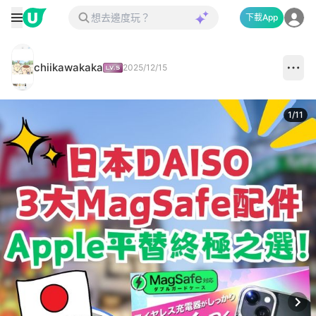
下載App
chiikawakaka
2025/12/15
1
/
11
Next