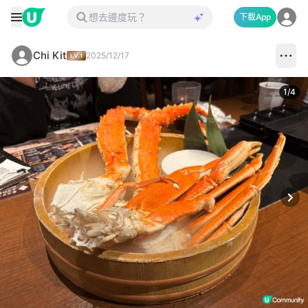
下載App
Chi Kit
2025/12/17
1
/
4
Next