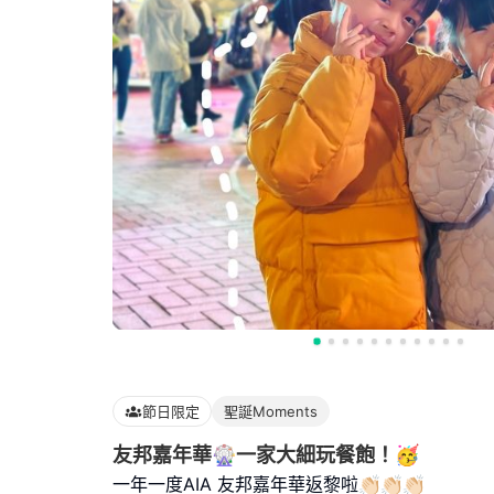
節日限定
聖誕Moments
友邦嘉年華🎡一家大細玩餐飽！🥳
一年一度AIA 友邦嘉年華返黎啦👏🏻👏🏻👏🏻