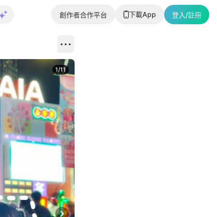
下載App
創作者合作平台
登入/註冊
1
/
11