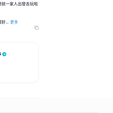
地就一家人出發去玩啦
經好
...
更多
5