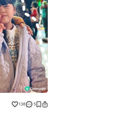
Next slide
138
5