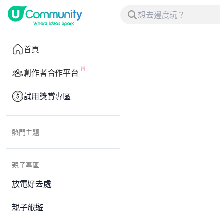
首頁
創作者合作平台
試用獎賞專區
熱門主題
親子專區
放電好去處
親子旅遊