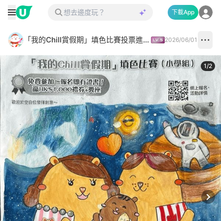
下載App
「我的Chill賞假期」填色比賽投票進行中✅
2026/06/01
1
/
2
Next