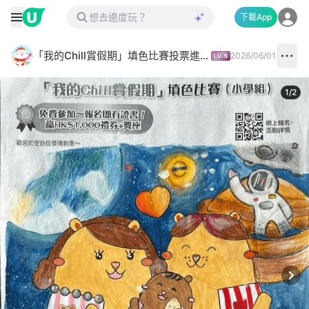
下載App
「我的Chill賞假期」填色比賽投票進行中✅
2026/06/01
1
/
2
Next