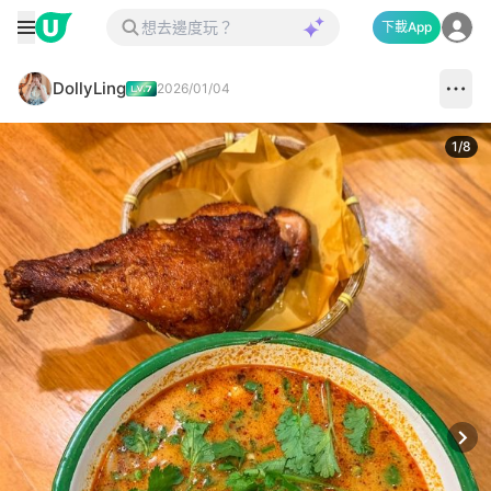
下載App
DollyLing
2026/01/04
1
/
8
Next