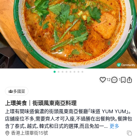
12
1
多國菜
上環美食｜街頭風東南亞料理
上環有間味道偏濃的街頭風東南亞餐廳｢味道 YUM YUM｣｡
店舖座位不多,需要齊人才可入座,不過勝在出餐夠快｡餐牌包
含了泰式､越式､韓式和日式的選擇,而且免加一
...
更多
香港上環畢街15號