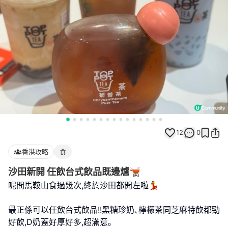
12
0
香港攻略
食
沙田新開 任飲台式飲品既邊爐🫕
呢間馬鞍山食過幾次,終於沙田都開左啦💃
最正係可以任飲台式飲品!!黑糖珍奶､檸檬茶同芝麻特飲都勁
好飲,D奶蓋好厚好多,超滿意｡