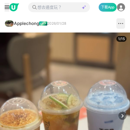
下載App
Applechong
2026/01/28
1
/
15
Next