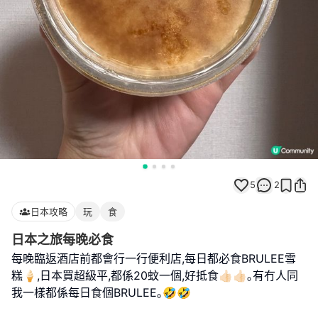
5
2
日本攻略
玩
食
日本之旅每晚必食
每晚臨返酒店前都會行一行便利店,每日都必食BRULEE雪
糕🍦,日本買超級平,都係20蚊一個,好抵食👍🏻👍🏻｡有冇人同
我一樣都係每日食個BRULEE｡🤣🤣