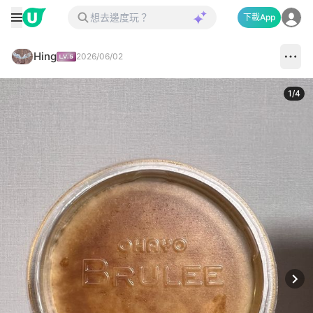
下載App
Hing
2026/06/02
1
/
4
Next