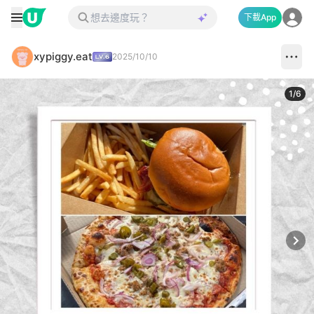
下載App
xypiggy.eat
2025/10/10
1
/
6
Next