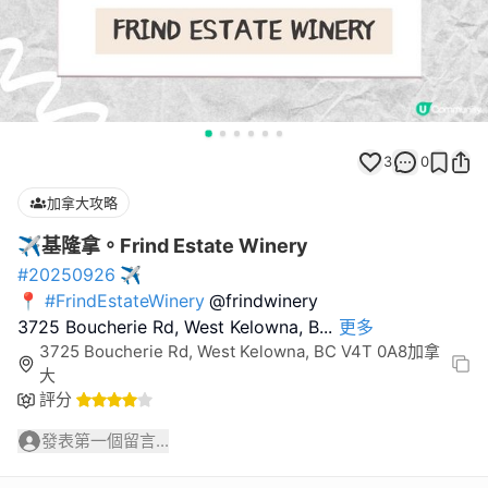
3
0
加拿大攻略
✈️基隆拿。Frind Estate Winery
#20250926
✈️
📍
#FrindEstateWinery
@frindwinery
3725 Boucherie Rd, West Kelowna, B
...
更多
3725 Boucherie Rd, West Kelowna, BC V4T 0A8加拿
大
評分
發表第一個留言...