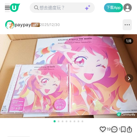
下載App
paypay
2025/12/30
1
/
8
Next
19
1