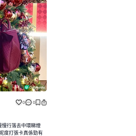
Next slide
0
0
，慢慢行落去中環睇燈
相先！呢度打張卡真係勁有