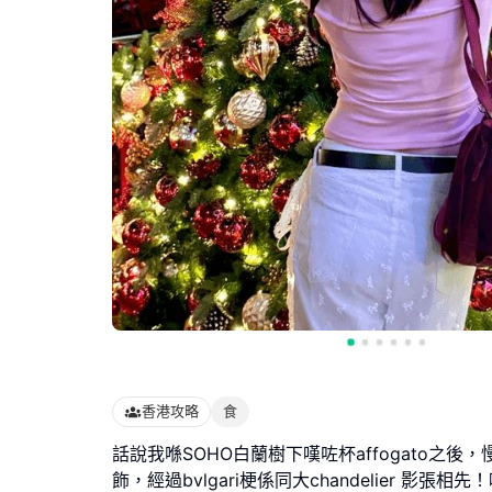
香港攻略
食
話說我喺SOHO白蘭樹下嘆咗杯affogato之後
飾，經過bvlgari梗係同大chandelier 影張