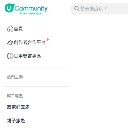
首頁
創作者合作平台
試用獎賞專區
熱門主題
親子專區
放電好去處
親子旅遊