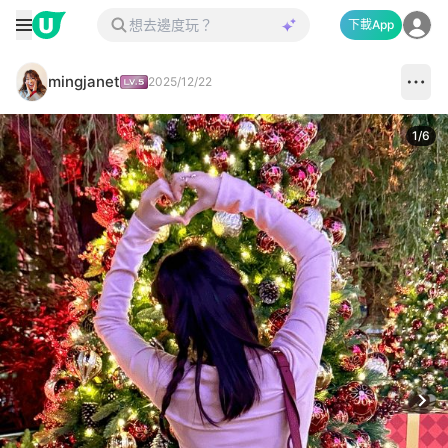
下載App
mingjanet
2025/12/22
1
/
6
Next