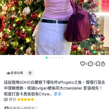
0
0
香港攻略
食
話說我喺SOHO白蘭樹下嘆咗杯affogato之後，慢慢行落去
中環睇燈飾，經過bvlgari梗係同大chandelier 影張相先！
呢度打張卡真係勁有Cityw
...
更多
評分
發表第一個留言...