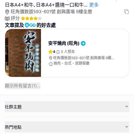
日本A4+和牛､日本A4+醬燒一口和牛
...
更多
旺角彌敦道593-601號 創興廣場 9樓全層
評分
文章提及
的好去處
安平燒肉 (旺角)
4
3
人想去
旺角彌敦道593-601號 創興廣場 9樓全
層
燒肉、台式、放題餐廳
顯示所有留言(
1
)...
社群主題
熱門地點