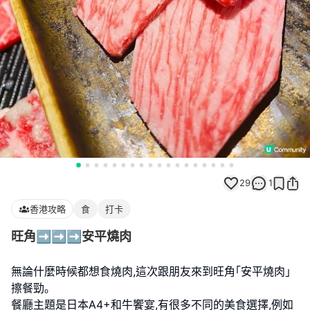
29
1
香港攻略
食
打卡
旺角➡️➡️➡️安平燒肉
無論什麼時候都想食燒肉,這次跟朋友來到旺角｢安平燒肉｣
擦餐勁｡
餐廳主題是日本A4+和牛饗宴,有很多不同的美食選擇,例如