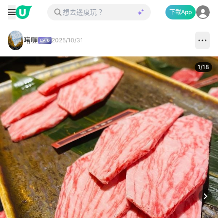
下載App
啫喱
2025/10/31
1
/
18
Next