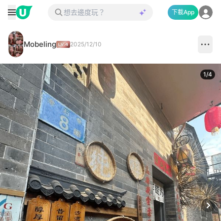
下載App
Mobeling
2025/12/10
1
/
4
Next