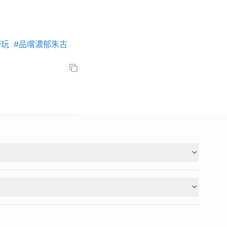
嘢玩
#品嚐濃郁朱古