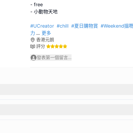
- free
- 小動物天地
#UCreator
#chill
#夏日購物賞
#Weekend搵
力
...
更多
香港元朗
評分
發表第一個留言...