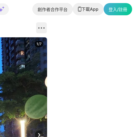
下載App
創作者合作平台
登入/註冊
1
/
7