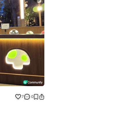
Next slide
7
0