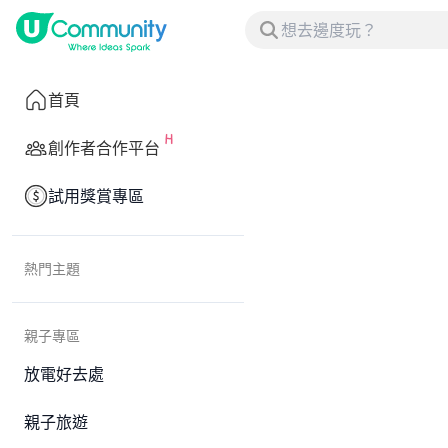
首頁
創作者合作平台
試用獎賞專區
熱門主題
親子專區
放電好去處
親子旅遊