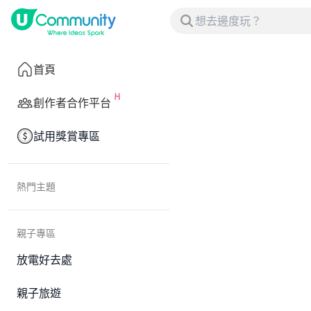
首頁
創作者合作平台
試用獎賞專區
熱門主題
親子專區
放電好去處
親子旅遊