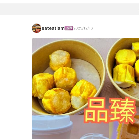
eateatlam
2025/12/16