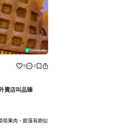
5
0
外賣店叫品臻
，啖啖果肉，飲落有啲似