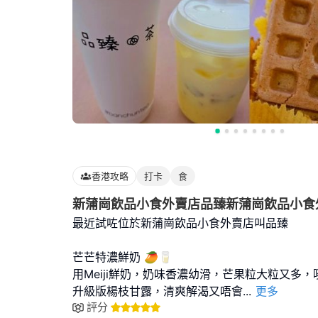
香港攻略
打卡
食
新蒲崗飲品小食外賣店品臻新蒲崗飲品小食
最近試咗位於新蒲崗飲品小食外賣店叫品臻
芒芒特濃鮮奶 🥭🥛
用Meiji鮮奶，奶味香濃幼滑，芒果粒大粒又多
升級版楊枝甘露，清爽解渴又唔會
...
更多
評分