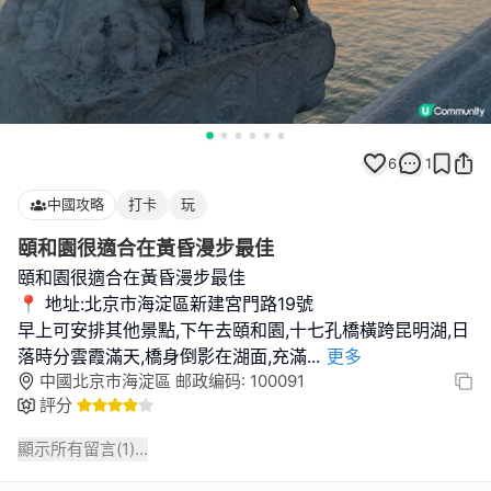
6
1
中國攻略
打卡
玩
頤和園很適合在黃昏漫步最佳
頤和園很適合在黃昏漫步最佳
📍 地址:北京市海淀區新建宮門路19號
早上可安排其他景點,下午去頤和園,十七孔橋橫跨昆明湖,日
落時分雲霞滿天,橋身倒影在湖面,充滿
...
更多
中國北京市海淀區 邮政编码: 100091
評分
顯示所有留言(
1
)...