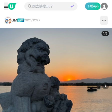
下載App
JM
2025/12/22
1
/
6
Next