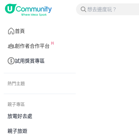
首頁
創作者合作平台
試用獎賞專區
熱門主題
親子專區
放電好去處
親子旅遊