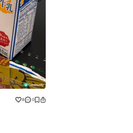
Next slide
8
0