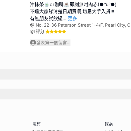
沖抹茶🍵or咖啡☕️即刻無咁肉赤(●°u°●)
不過大家睇清楚日期買啊,切忌大手入貨!!!
有無朋友試飲過
...
更多
No. 22-36 Paterson Street 1-4/F, Pearl City
評分
發表第一個留言...
關於
探索