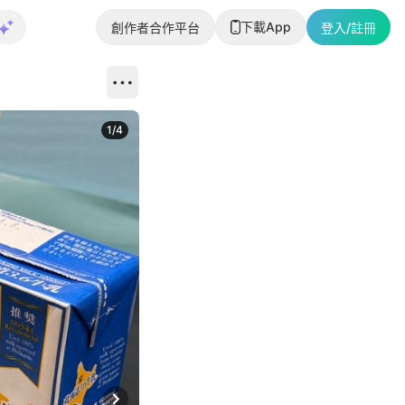
下載App
創作者合作平台
登入/註冊
1
/
4