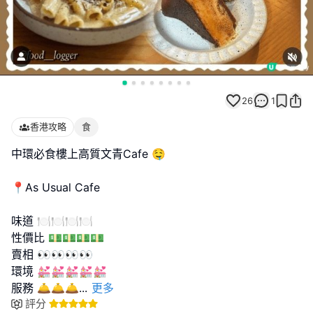
26
1
香港攻略
食
中環必食樓上高質文青Cafe 🤤
📍As Usual Cafe
味道 🍽️🍽️🍽️🍽️
性價比 💵💵💵💵
賣相 👀👀👀👀
環境 💒💒💒💒💒
服務 🛎️🛎️🛎
...
更多
評分