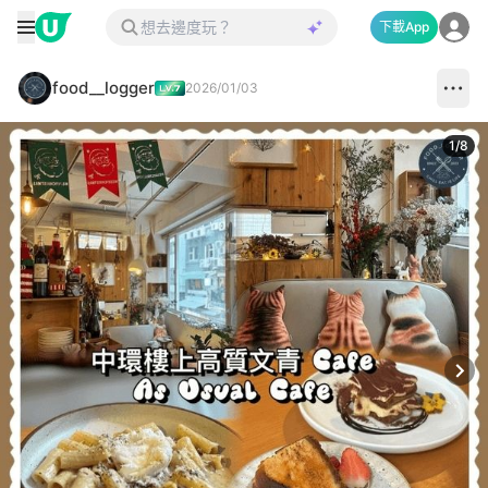
下載App
food__logger
2026/01/03
1
/
8
Next