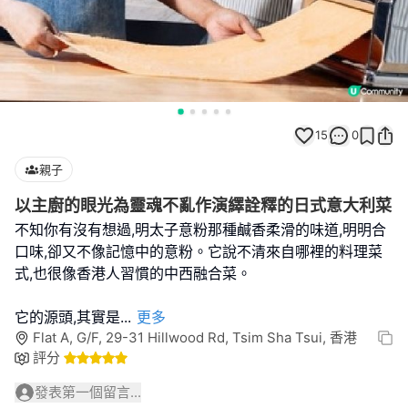
15
0
親子
以主廚的眼光為靈魂不亂作演繹詮釋的日式意大利菜
不知你有沒有想過,明太子意粉那種鹹香柔滑的味道,明明合
口味,卻又不像記憶中的意粉。它說不清來自哪裡的料理菜
式,也很像香港人習慣的中西融合菜。
它的源頭,其實是
...
更多
Flat A, G/F, 29-31 Hillwood Rd, Tsim Sha Tsui, 香港
評分
發表第一個留言...