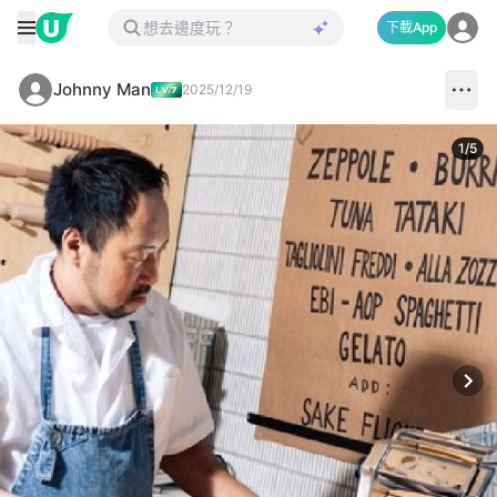
下載App
Johnny Man
2025/12/19
1
/
5
Next