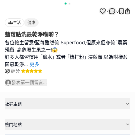
7
0
生活
健康
藍莓點洗最乾淨嗰啲？
各位僱主留意!藍莓雖然係 Superfood,但原來佢亦係｢農藥
殘留｣高危嘅生果之一!😱
好多人都習慣用 ｢鹽水｣ 或者 ｢梳打粉｣ 浸藍莓,以為咁樣殺
菌最乾淨
...
更多
評分
發表第一個留言...
社群主題
熱門地點