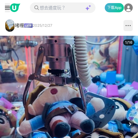
下載App
啫喱
2025/12/27
1
/
16
Next