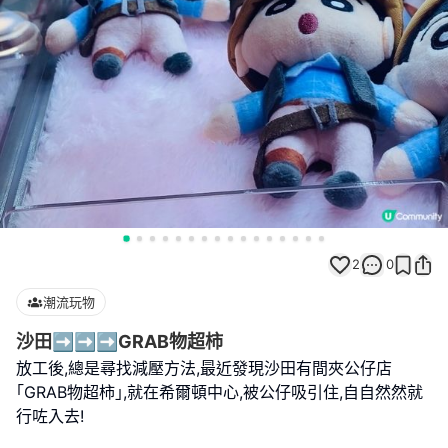
2
0
潮流玩物
沙田➡️➡️➡️GRAB物超柿
放工後,總是尋找減壓方法,最近發現沙田有間夾公仔店
｢GRAB物超柿｣,就在希爾頓中心,被公仔吸引住,自自然然就
行咗入去!