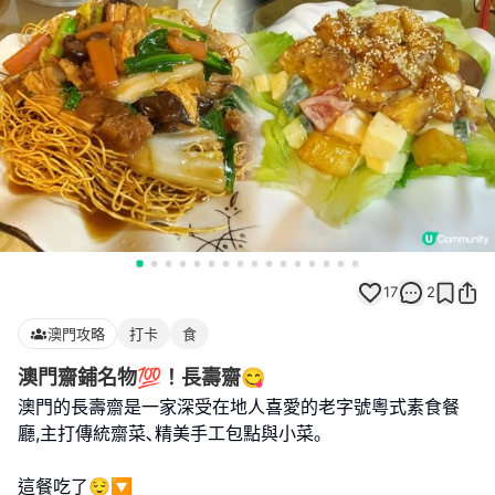
17
2
澳門攻略
打卡
食
澳門齋鋪名物💯！長壽齋😋
澳門的長壽齋是一家深受在地人喜愛的老字號粵式素食餐
廳,主打傳統齋菜､精美手工包點與小菜｡
這餐吃了😌🔽