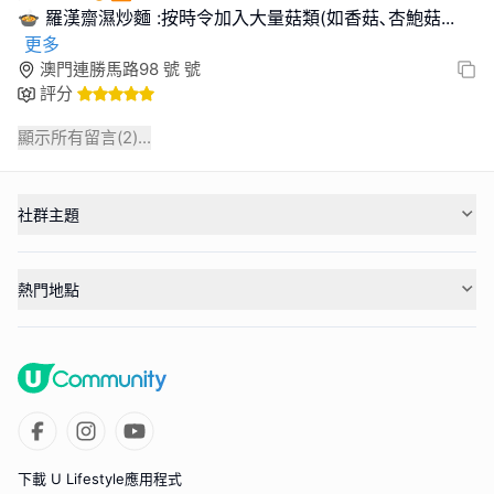
🍲 羅漢齋濕炒麵 :按時令加入大量菇類(如香菇､杏鮑菇
...
更多
澳門連勝馬路98 號 號
評分
顯示所有留言(
2
)...
社群主題
熱門地點
下載 U Lifestyle應用程式