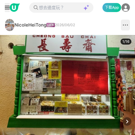
下載App
NicoleHeiTong
2026/06/02
1
/
16
Next