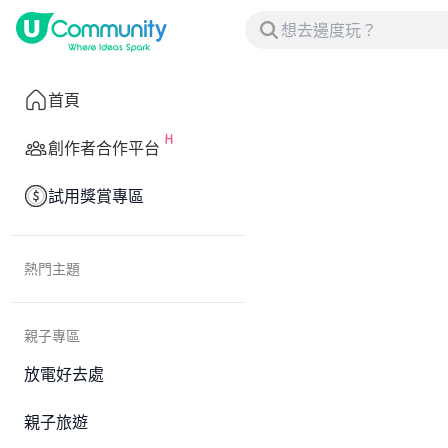
首頁
創作者合作平台
試用獎賞專區
熱門主題
親子專區
放電好去處
親子旅遊