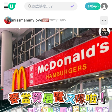
下載App
missmammylove
2026/01/05
1
/
11
Next