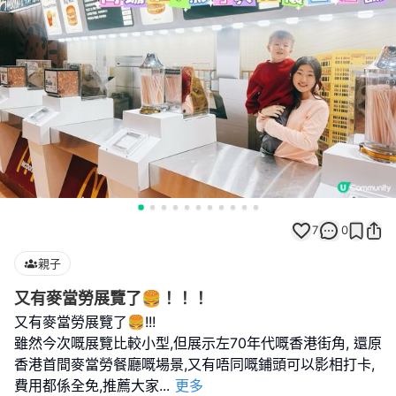
7
0
親子
又有麥當勞展覽了🍔！！！
又有麥當勞展覽了🍔!!!
雖然今次嘅展覽比較小型,但展示左70年代嘅香港街角, 還原
香港首間麥當勞餐廳嘅場景,又有唔同嘅鋪頭可以影相打卡,
費用都係全免,推薦大家
...
更多