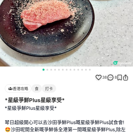
38
8
香港攻略
食
打卡
*星級爭鮮Plus星級享受*
*星級爭鮮Plus星級享受*
琴日超級開心可以去沙田爭鮮Plus嘅星級爭鮮Plus試食會!
🤩沙田呢間全新嘅爭鮮係全港第一間嘅星級爭鮮Plus,除左