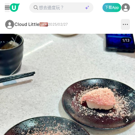
下載App
Cloud Little
2025/02/27
1
/
13
Next