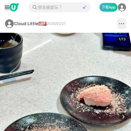
下載App
Cloud Little
2025/02/27
1
/
13
Next