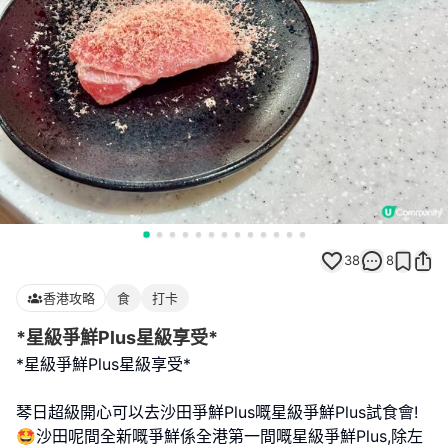
38
8
香港攻略
食
打卡
*星級爭鮮Plus星級享受*
*星級爭鮮Plus星級享受*
琴日超級開心可以去沙田爭鮮Plus嘅星級爭鮮Plus試食會!
🤩沙田呢間全新嘅爭鮮係全港第一間嘅星級爭鮮Plus,除左