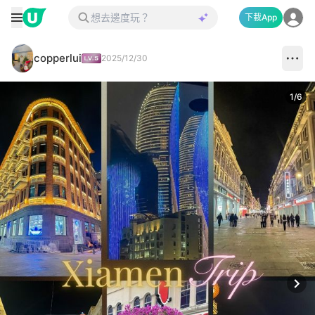
下載App
copperlui
2025/12/30
1
/
6
Next