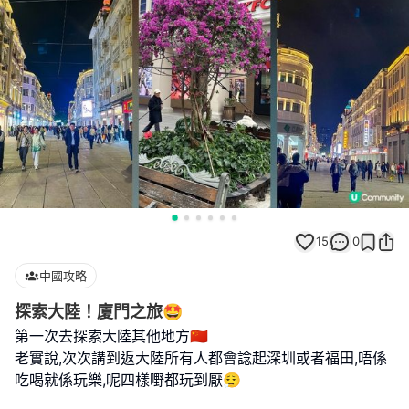
15
0
中國攻略
探索大陸！廈門之旅🤩
第一次去探索大陸其他地方🇨🇳
老實說,次次講到返大陸所有人都會諗起深圳或者福田,唔係
吃喝就係玩樂,呢四樣嘢都玩到厭😮‍💨