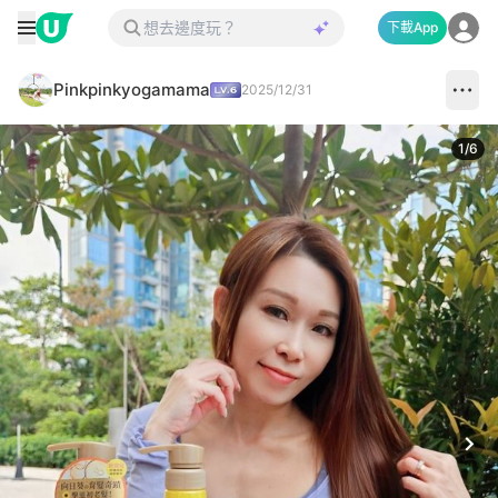
下載App
Pinkpinkyogamama
2025/12/31
1
/
6
Next