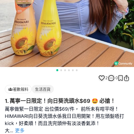
2
0
著數報料
生活百貨
1. 萬寧一日限定！向日葵洗頭水$69 🤩 必搶！
萬寧做緊一日限定 出位價$69/件， 前所未有咁平呀！
HIMAWARI向日葵洗頭水係我日日用開架！用左頭髮唔打
kick，好柔順！而且洗完頭仲有淡淡香氣添！
大
...
更多