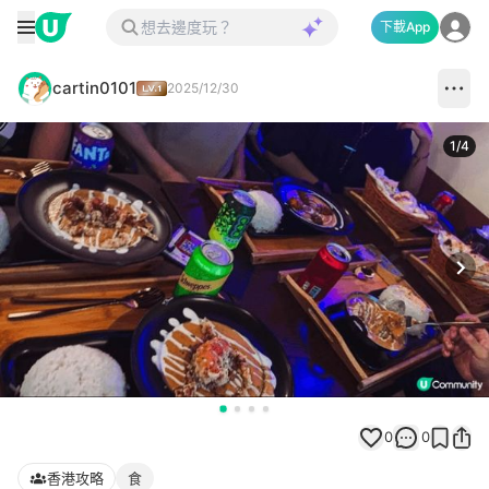
下載App
cartin0101
2025/12/30
1
/
4
Next
0
0
香港攻略
食