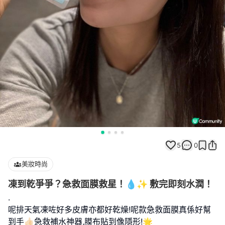
5
0
美妝時尚
凍到乾爭爭？急救面膜救星！💧✨ 敷完即刻水潤！
.
呢排天氣凍咗好多皮膚亦都好乾燥!呢款急救面膜真係好幫
到手👍🏻急救補水神器,膜布貼到像隱形!🌟