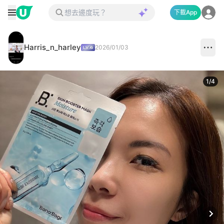
下載App
Harris_n_harley
2026/01/03
1
/
4
Next