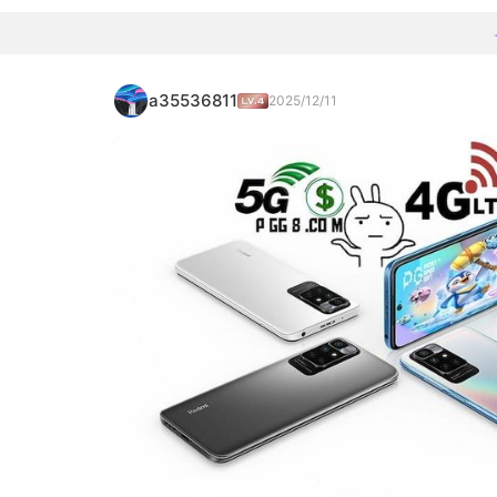
a35536811
2025/12/11