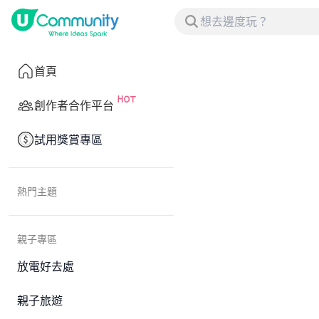
首頁
創作者合作平台
試用獎賞專區
熱門主題
親子專區
放電好去處
親子旅遊