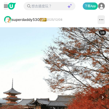
下載App
superdaddy530
2025/12/08
1
/
8
Next