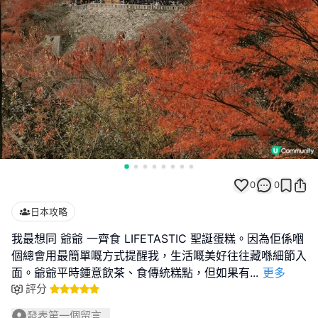
0
0
日本攻略
我最想同 爺爺 一齊食 LIFETASTIC 聖誕蛋糕。因為佢係嗰
個總會用最簡單嘅方式提醒我，生活嘅美好往往藏喺細節入
面。爺爺平時鍾意飲茶、食傳統糕點，但如果有
...
更多
評分
發表第一個留言...