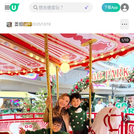
下載App
姜姐
2025/12/19
1
/
10
Next