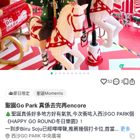
52
3
節日限定
聖誕Moments
聖誕Go Park 真係去完再encore
🎄聖誕真係好多地方好有氣氛,今次衝咗入西沙GO PARK個
《HAPPY GO ROUND冬日樂園》!
一到步Biiru Soju已經嘩嘩聲,推薦幾個打卡位,首當
...
更多
西沙GO PARK 中央廣場