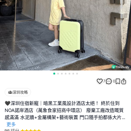
7
0
深圳攻略
🖤深圳住宿新寵｜暗黑工業風設計酒店太絕！ 終於住到
NOA諾岸酒店（萬象食家招商中環店） 廢棄工廠改造嘅質
感滿滿 水泥牆+金屬構架+藝術裝置 門口隨手拍都係大片
...
更多
評分