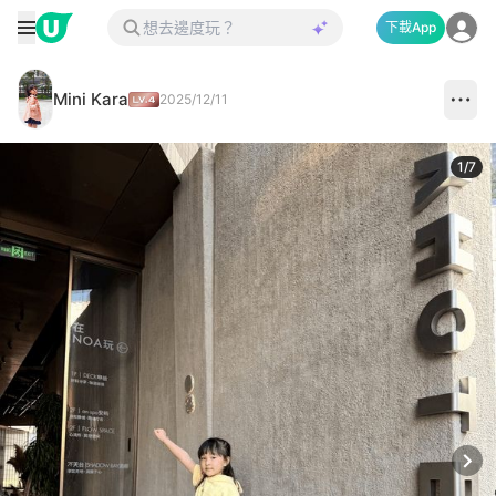
下載App
Mini Kara
2025/12/11
1
/
7
Next