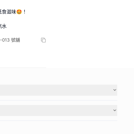
食滋味🤩！
013 號舖