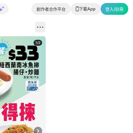
下載App
創作者合作平台
登入/註冊
1
/
2
即睇更多社