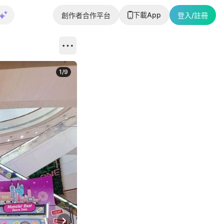
下載App
創作者合作平台
登入/註冊
1
/
9