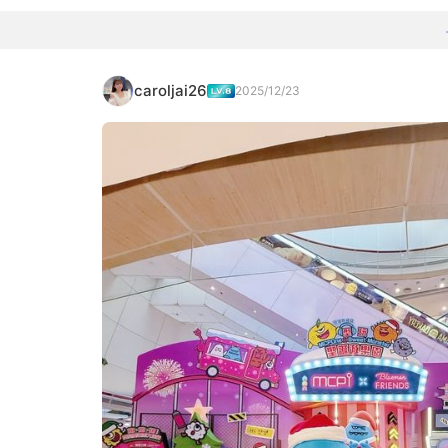
caroljai26
2025/12/23