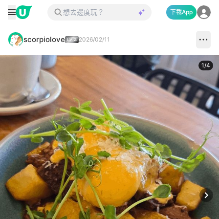
下載App
scorpiolove
2026/02/11
1
/
4
Next