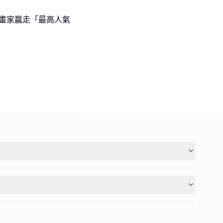
l級小畫家贏走「最高人氣