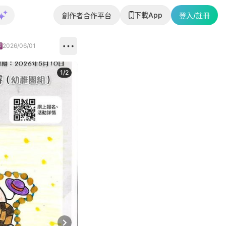
下載App
創作者合作平台
登入/註冊
2026/06/01
1
/
2
即睇更多社