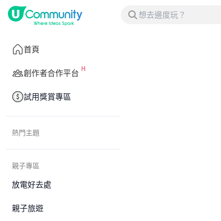
首頁
創作者合作平台
試用獎賞專區
熱門主題
親子專區
放電好去處
親子旅遊