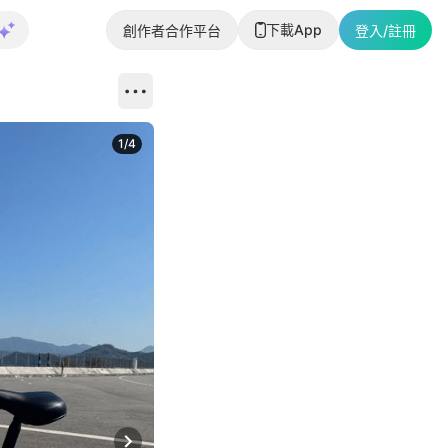
下載App
創作者合作平台
登入/註冊
1
/
4