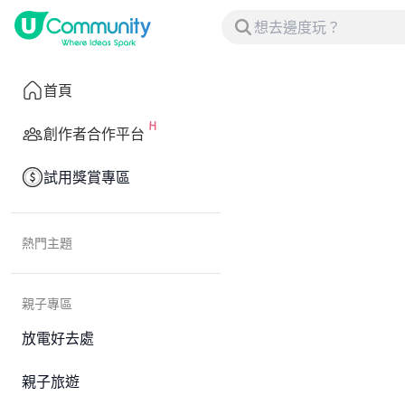
首頁
創作者合作平台
試用獎賞專區
熱門主題
親子專區
放電好去處
親子旅遊