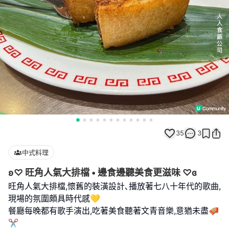
35
3
中式料理
ʚ♡ 旺角人氣大排檔 • 邊食邊聽美食更滋味 ♡ɞ
旺角人氣大排檔,懷舊的裝潢設計､播放著七八十年代的歌曲,
現場的氛圍頗具時代感💛
餐廳每晚都有歌手演出,吃著美食聽著文青音樂,意猶未盡🪗
✂︎