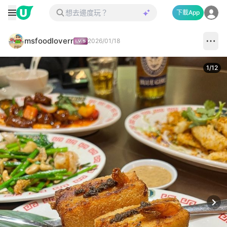
下載App
msfoodloverr
2026/01/18
1
/
12
Next